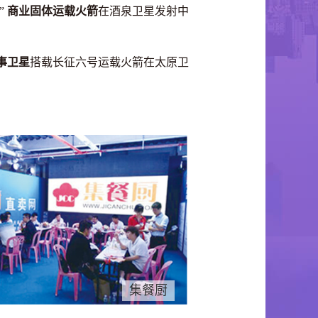
”
商业固体运载火箭
在酒泉卫星发射中
事卫星
搭载长征六号运载火箭在太原卫
集餐厨