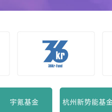
宇氪基金
杭州新势能基