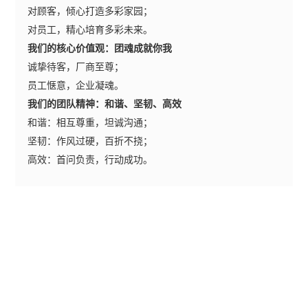
对顾客，倾心打造多彩家园；
对员工，精心培育多彩未来。
我们的核心价值观：团魂成就你我
诚挚待客，厂商至尊；
员工惬意，企业凝魂。
我们的团队精神：和谐、坚韧、高效
和谐：相互尊重，坦诚沟通；
坚韧：作风过硬，百折不挠；
高效：首问负责，行动成功。